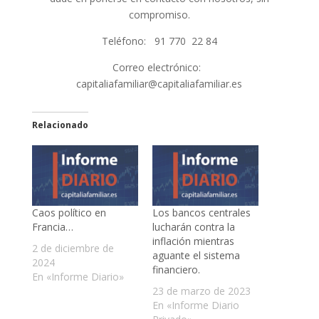
compromiso.
Teléfono: 91 770 22 84
Correo electrónico:
capitaliafamiliar@capitaliafamiliar.es
Relacionado
Caos político en
Los bancos centrales
Francia…
lucharán contra la
inflación mientras
2 de diciembre de
aguante el sistema
2024
financiero.
En «Informe Diario»
23 de marzo de 2023
En «Informe Diario