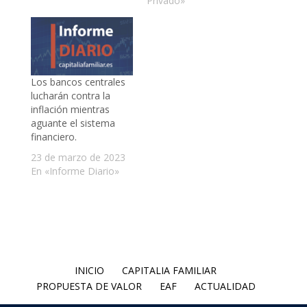
Privado»
Los bancos centrales
lucharán contra la
inflación mientras
aguante el sistema
financiero.
23 de marzo de 2023
En «Informe Diario»
INICIO
CAPITALIA FAMILIAR
PROPUESTA DE VALOR
EAF
ACTUALIDAD