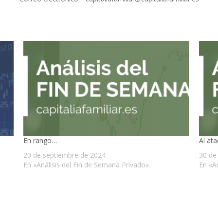
En rango…
Al at
20 de septiembre de 2024
30 de
En «Análisis del Fin de Semana Privado»
En «A