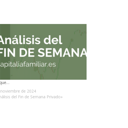
aque…
 noviembre de 2024
nálisis del Fin de Semana Privado»