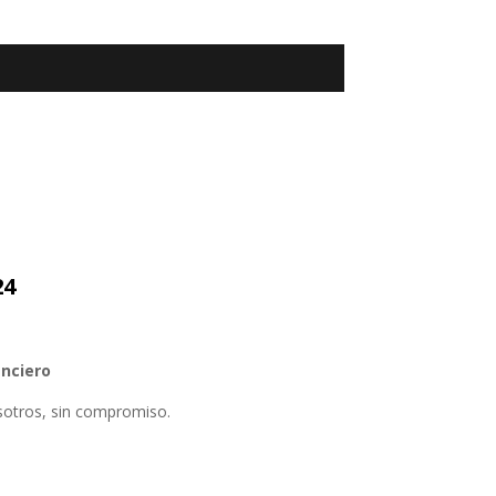
24
anciero
sotros, sin compromiso.