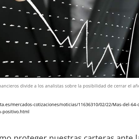
ancieros divide a los analistas sobre la posibilidad de cerrar el añ
sta.es/mercados-cotizaciones/noticias/11636310/02/22/Mas-del-64-
-positivo.html
mo proteger nuestras carteras ante l