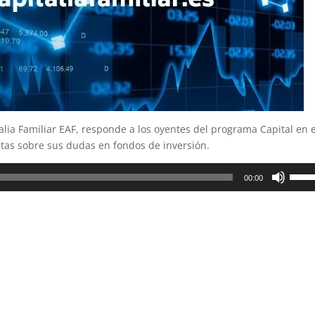
talia Familiar EAF, responde a los oyentes del programa Capital en e
tas sobre sus dudas en fondos de inversión.
Utiliz
00:00
las
teclas
de
flech
arrib
para
aume
o