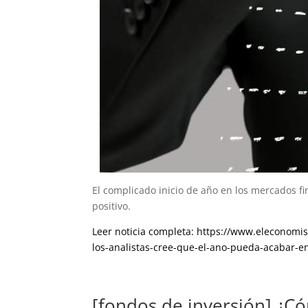
El complicado inicio de año en los mercados fin
positivo.
Leer noticia completa: https://www.eleconomi
los-analistas-cree-que-el-ano-pueda-acabar-en
[fondos de inversión] ¿Có