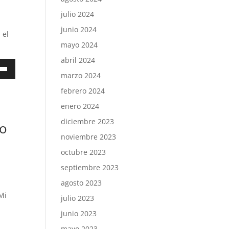
julio 2024
junio 2024
 el
mayo 2024
abril 2024
a
marzo 2024
febrero 2024
enero 2024
a
diciembre 2023
a/abajo
mo
noviembre 2023
ntar
octubre 2023
septiembre 2023
nuir
agosto 2023
en.
Mi
julio 2023
junio 2023
mayo 2023