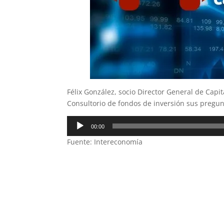
Félix González, socio Director General de Capi
Consultorio de fondos de inversión sus pregun
Reproductor
00:00
de
Fuente: Intereconomía
audio