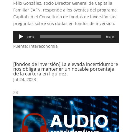
Félix González, socio Director General de Capitalia
Familiar EAFN, responde a los oyentes del programa
Capital en el Consultorio de fondos de inversión sus
preguntas sobre sus dudas en fondos de inversión.
Reproductor
00:00
00:00
de
Fuente: Intereconomía
audio
[fondos de inversión] La elevada incertidumbre
nos obliga a mantener un notable porcentaje
de la cartera en liquidez.
Jul 24, 2023
24