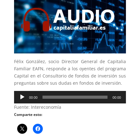
Félix González, socio Director General de Capitalia
Familiar EAFN, responde a los oyentes del programa
Capital en el Consultorio de fondos de inversión sus
preguntas sobre sus dudas en fondos de inversión.
Reproductor
00:00
00:00
de
Fuente: Intereconomía
audio
Comparte esto: