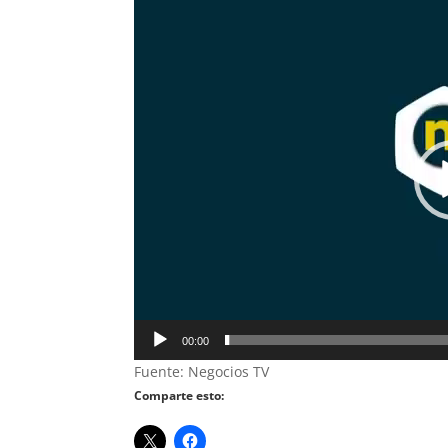
Reproductor
de
vídeo
00:00
Fuente: Negocios TV
Comparte esto: